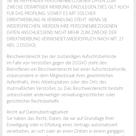
SIE BETREFFENDER PERSONENBEZOGENER DATEN ZUM
ZWECKE DERARTIGER WERBUNG EINZULEGEN; DIES GILT AUCH
FÜR DAS PROFILING, SOWEIT ES MIT SOLCHER
DIREKTWERBUNG IN VERBINDUNG STEHT. WENN SIE
WIDERSPRECHEN, WERDEN IHRE PERSONENBEZOGENEN
DATEN ANSCHLIESSEND NICHT MEHR ZUM ZWECKE DER
DIREKTWERBUNG VERWENDET (WIDERSPRUCH NACH ART. 21
ABS. 2 DSGVO).
Beschwerde­recht bei der zuständigen Aufsichts­behörde
Im Falle von Verstößen gegen die DSGVO steht den
Betroffenen ein Beschwerderecht bei einer Aufsichtsbehörde,
insbesondere in dem Mitgliedstaat ihres gewöhnlichen
Aufenthalts, ihres Arbeitsplatzes oder des Orts des
mutmaßlichen Verstoßes zu. Das Beschwerderecht besteht
unbeschadet anderweitiger verwaltungsrechtlicher oder
gerichtlicher Rechtsbehelfe.
Recht auf Daten­übertrag­barkeit
Sie haben das Recht, Daten, die wir auf Grundlage Ihrer
Einwilligung oder in Erfüllung eines Vertrags automatisiert
verarbeiten, an sich oder an einen Dritten in einem gängigen,